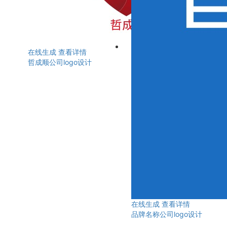
在线生成
查看详情
哲成顺公司logo设计
在线生成
查看详情
品牌名称公司logo设计