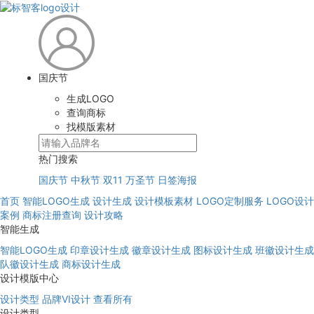
国庆节
生成LOGO
查询商标
找模版素材
热门搜索
国庆节
中秋节
双11
万圣节
日签海报
首页
智能LOGO生成
设计生成
设计模板素材
LOGO定制服务
LOGO设计
案例
商标注册查询
设计攻略
智能生成
智能LOGO生成
印章设计生成
徽章设计生成
图标设计生成
班徽设计生成
队徽设计生成
商标设计生成
设计模版中心
设计类型
品牌VI设计
查看所有
设计类型