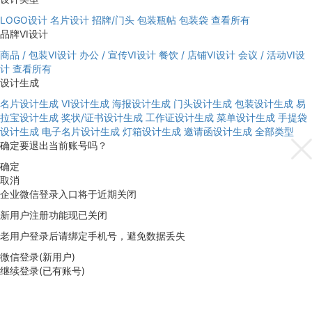
LOGO设计
名片设计
招牌/门头
包装瓶帖
包装袋
查看所有
品牌VI设计
商品 / 包装VI设计
办公 / 宣传VI设计
餐饮 / 店铺VI设计
会议 / 活动VI设
计
查看所有
设计生成
名片设计生成
VI设计生成
海报设计生成
门头设计生成
包装设计生成
易
拉宝设计生成
奖状/证书设计生成
工作证设计生成
菜单设计生成
手提袋
设计生成
电子名片设计生成
灯箱设计生成
邀请函设计生成
全部类型
确定要退出当前账号吗？
确定
取消
企业微信登录入口将于近期关闭
新用户注册功能现已关闭
老用户登录后请绑定手机号，避免数据丢失
微信登录(新用户)
继续登录(已有账号)