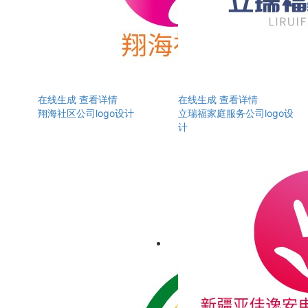
在线生成
查看详情
在线生成
查看详情
翔海社区公司logo设计
立瑞福家庭服务公司logo设
计