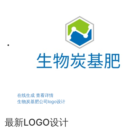
在线生成
查看详情
生物炭基肥公司logo设计
最新LOGO设计