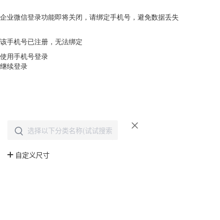
企业微信登录功能即将关闭，请绑定手机号，避免数据丢失
去绑定
该手机号已注册，无法绑定
使用手机号登录
继续登录