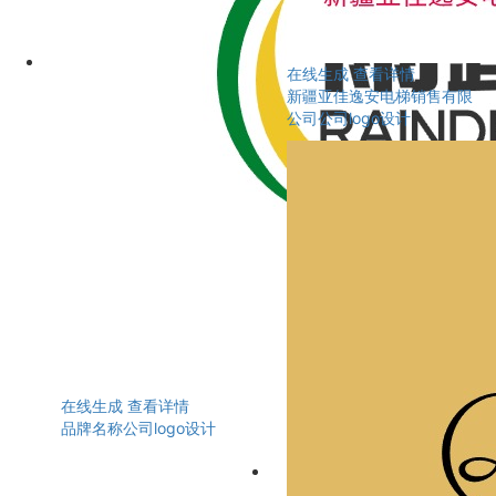
在线生成
查看详情
新疆亚佳逸安电梯销售有限
公司公司logo设计
在线生成
查看详情
品牌名称公司logo设计