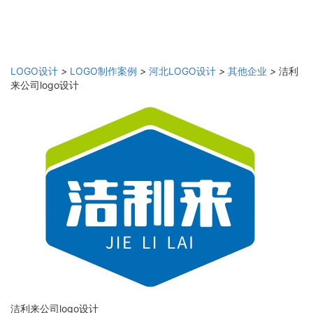
LOGO设计
>
LOGO制作案例
>
河北LOGO设计
>
其他企业
>
洁利
来公司logo设计
洁利来公司logo设计