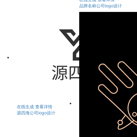
品牌名称公司logo设计
在线生成
查看详情
源四海公司logo设计