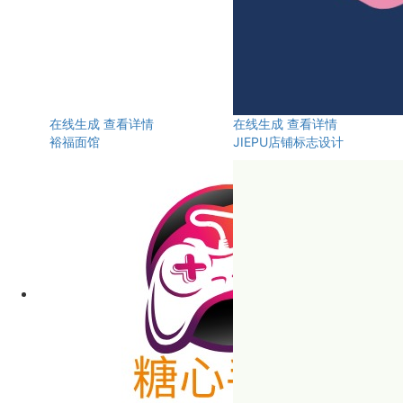
在线生成
查看详情
在线生成
查看详情
裕福面馆
JIEPU店铺标志设计