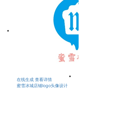
在线生成
查看详情
蜜雪冰城店铺logo头像设计