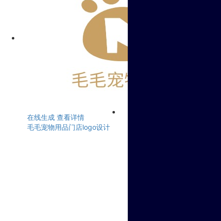
在线生成
查看详情
毛毛宠物用品门店logo设计