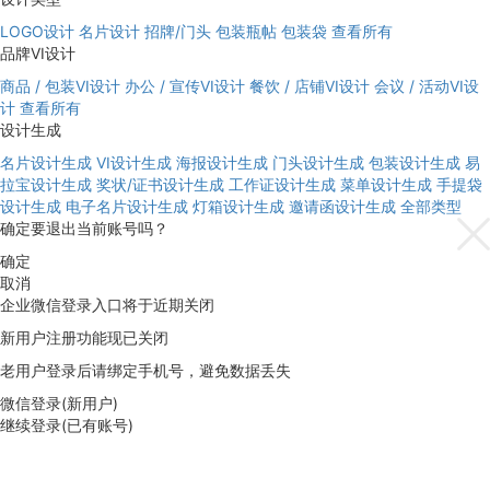
LOGO设计
名片设计
招牌/门头
包装瓶帖
包装袋
查看所有
品牌VI设计
商品 / 包装VI设计
办公 / 宣传VI设计
餐饮 / 店铺VI设计
会议 / 活动VI设
计
查看所有
设计生成
名片设计生成
VI设计生成
海报设计生成
门头设计生成
包装设计生成
易
拉宝设计生成
奖状/证书设计生成
工作证设计生成
菜单设计生成
手提袋
设计生成
电子名片设计生成
灯箱设计生成
邀请函设计生成
全部类型
确定要退出当前账号吗？
确定
取消
企业微信登录入口将于近期关闭
新用户注册功能现已关闭
老用户登录后请绑定手机号，避免数据丢失
微信登录(新用户)
继续登录(已有账号)