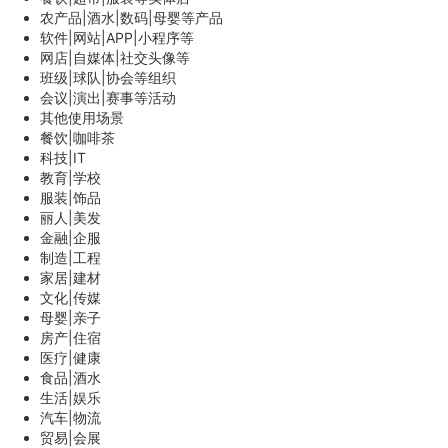
农产品|酒水|数码|母婴等产品
软件|网站|APP|小程序等
网店|自媒体|社交头像等
班级|球队|协会等组织
会议|演出|赛事等活动
其他使用场景
餐饮|咖啡茶
科技|IT
教育|学校
服装|饰品
丽人|美发
金融|企服
制造|工程
家居|建材
文化|传媒
母婴|亲子
房产|住宿
医疗|健康
食品|酒水
生活|娱乐
汽车|物流
贸易|会展