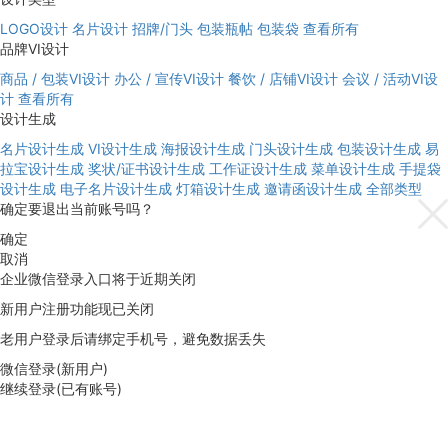
LOGO设计
名片设计
招牌/门头
包装瓶帖
包装袋
查看所有
品牌VI设计
商品 / 包装VI设计
办公 / 宣传VI设计
餐饮 / 店铺VI设计
会议 / 活动VI设
计
查看所有
设计生成
名片设计生成
VI设计生成
海报设计生成
门头设计生成
包装设计生成
易
拉宝设计生成
奖状/证书设计生成
工作证设计生成
菜单设计生成
手提袋
设计生成
电子名片设计生成
灯箱设计生成
邀请函设计生成
全部类型
确定要退出当前账号吗？
确定
取消
企业微信登录入口将于近期关闭
新用户注册功能现已关闭
老用户登录后请绑定手机号，避免数据丢失
微信登录(新用户)
继续登录(已有账号)