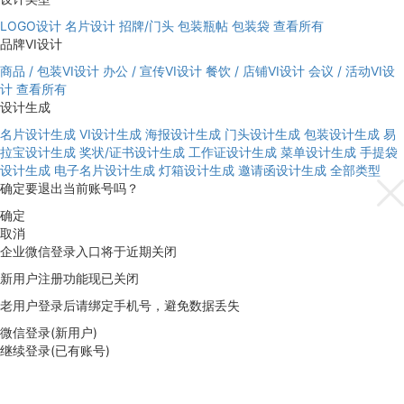
LOGO设计
名片设计
招牌/门头
包装瓶帖
包装袋
查看所有
品牌VI设计
商品 / 包装VI设计
办公 / 宣传VI设计
餐饮 / 店铺VI设计
会议 / 活动VI设
计
查看所有
设计生成
名片设计生成
VI设计生成
海报设计生成
门头设计生成
包装设计生成
易
拉宝设计生成
奖状/证书设计生成
工作证设计生成
菜单设计生成
手提袋
设计生成
电子名片设计生成
灯箱设计生成
邀请函设计生成
全部类型
确定要退出当前账号吗？
确定
取消
企业微信登录入口将于近期关闭
新用户注册功能现已关闭
老用户登录后请绑定手机号，避免数据丢失
微信登录(新用户)
继续登录(已有账号)