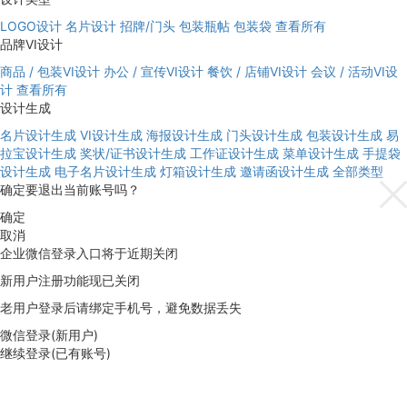
LOGO设计
名片设计
招牌/门头
包装瓶帖
包装袋
查看所有
品牌VI设计
商品 / 包装VI设计
办公 / 宣传VI设计
餐饮 / 店铺VI设计
会议 / 活动VI设
计
查看所有
设计生成
名片设计生成
VI设计生成
海报设计生成
门头设计生成
包装设计生成
易
拉宝设计生成
奖状/证书设计生成
工作证设计生成
菜单设计生成
手提袋
设计生成
电子名片设计生成
灯箱设计生成
邀请函设计生成
全部类型
确定要退出当前账号吗？
确定
取消
企业微信登录入口将于近期关闭
新用户注册功能现已关闭
老用户登录后请绑定手机号，避免数据丢失
微信登录(新用户)
继续登录(已有账号)