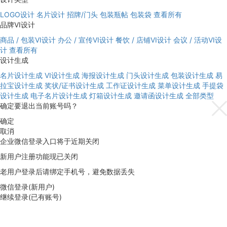
LOGO设计
名片设计
招牌/门头
包装瓶帖
包装袋
查看所有
品牌VI设计
商品 / 包装VI设计
办公 / 宣传VI设计
餐饮 / 店铺VI设计
会议 / 活动VI设
计
查看所有
设计生成
名片设计生成
VI设计生成
海报设计生成
门头设计生成
包装设计生成
易
拉宝设计生成
奖状/证书设计生成
工作证设计生成
菜单设计生成
手提袋
设计生成
电子名片设计生成
灯箱设计生成
邀请函设计生成
全部类型
确定要退出当前账号吗？
确定
取消
企业微信登录入口将于近期关闭
新用户注册功能现已关闭
老用户登录后请绑定手机号，避免数据丢失
微信登录(新用户)
继续登录(已有账号)