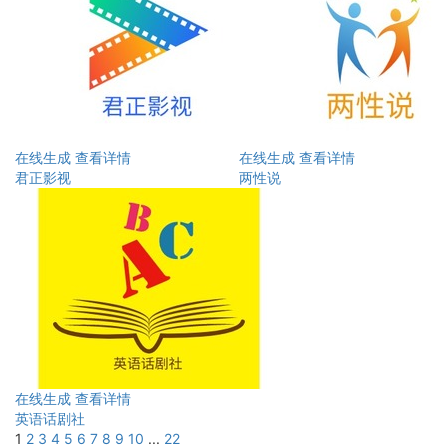
在线生成
查看详情
在线生成
查看详情
君正影视
两性说
在线生成
查看详情
英语话剧社
1
2
3
4
5
6
7
8
9
10
...
22