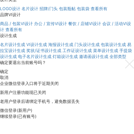
LOGO设计
名片设计
招牌/门头
包装瓶帖
包装袋
查看所有
品牌VI设计
商品 / 包装VI设计
办公 / 宣传VI设计
餐饮 / 店铺VI设计
会议 / 活动VI设
计
查看所有
设计生成
名片设计生成
VI设计生成
海报设计生成
门头设计生成
包装设计生成
易
拉宝设计生成
奖状/证书设计生成
工作证设计生成
菜单设计生成
手提袋
设计生成
电子名片设计生成
灯箱设计生成
邀请函设计生成
全部类型
确定要退出当前账号吗？
确定
取消
企业微信登录入口将于近期关闭
新用户注册功能现已关闭
老用户登录后请绑定手机号，避免数据丢失
微信登录(新用户)
继续登录(已有账号)