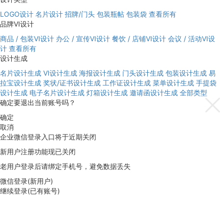
LOGO设计
名片设计
招牌/门头
包装瓶帖
包装袋
查看所有
品牌VI设计
商品 / 包装VI设计
办公 / 宣传VI设计
餐饮 / 店铺VI设计
会议 / 活动VI设
计
查看所有
设计生成
名片设计生成
VI设计生成
海报设计生成
门头设计生成
包装设计生成
易
拉宝设计生成
奖状/证书设计生成
工作证设计生成
菜单设计生成
手提袋
设计生成
电子名片设计生成
灯箱设计生成
邀请函设计生成
全部类型
确定要退出当前账号吗？
确定
取消
企业微信登录入口将于近期关闭
新用户注册功能现已关闭
老用户登录后请绑定手机号，避免数据丢失
微信登录(新用户)
继续登录(已有账号)