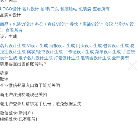
LOGO设计
名片设计
招牌/门头
包装瓶帖
包装袋
查看所有
品牌VI设计
商品 / 包装VI设计
办公 / 宣传VI设计
餐饮 / 店铺VI设计
会议 / 活动VI设
计
查看所有
设计生成
名片设计生成
VI设计生成
海报设计生成
门头设计生成
包装设计生成
易
拉宝设计生成
奖状/证书设计生成
工作证设计生成
菜单设计生成
手提袋
设计生成
电子名片设计生成
灯箱设计生成
邀请函设计生成
全部类型
确定要退出当前账号吗？
确定
取消
企业微信登录入口将于近期关闭
新用户注册功能现已关闭
老用户登录后请绑定手机号，避免数据丢失
微信登录(新用户)
继续登录(已有账号)