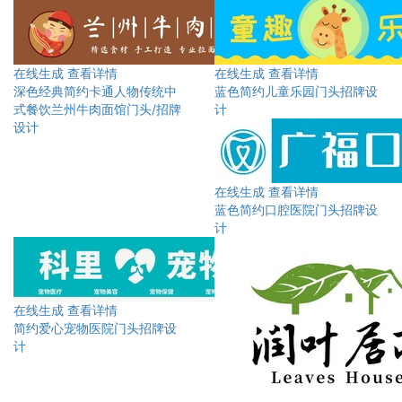
在线生成
查看详情
在线生成
查看详情
深色经典简约卡通人物传统中
蓝色简约儿童乐园门头招牌设
式餐饮兰州牛肉面馆门头/招牌
计
设计
在线生成
查看详情
蓝色简约口腔医院门头招牌设
计
在线生成
查看详情
简约爱心宠物医院门头招牌设
计