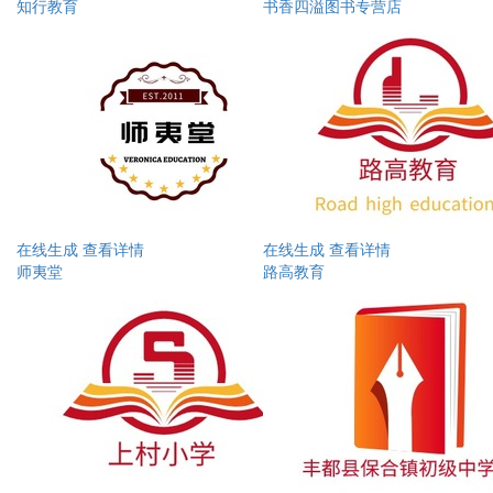
知行教育
书香四溢图书专营店
在线生成
查看详情
在线生成
查看详情
师夷堂
路高教育