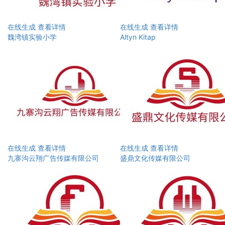
在线生成
查看详情
在线生成
查看详情
魏湾镇实验小学
Altyn Kitap
在线生成
查看详情
在线生成
查看详情
九寨沟云翔广告传媒有限公司
盛鼎文化传媒有限公司