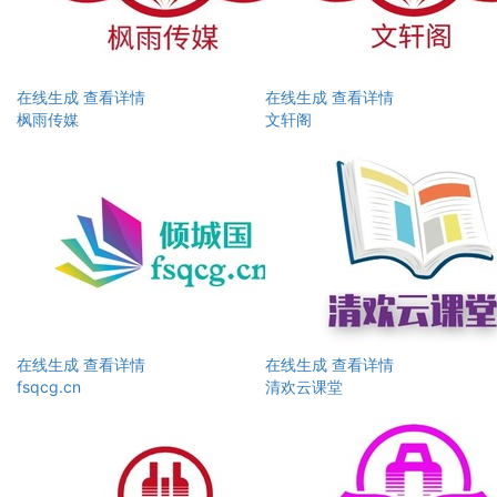
在线生成
查看详情
在线生成
查看详情
枫雨传媒
文轩阁
在线生成
查看详情
在线生成
查看详情
fsqcg.cn
清欢云课堂