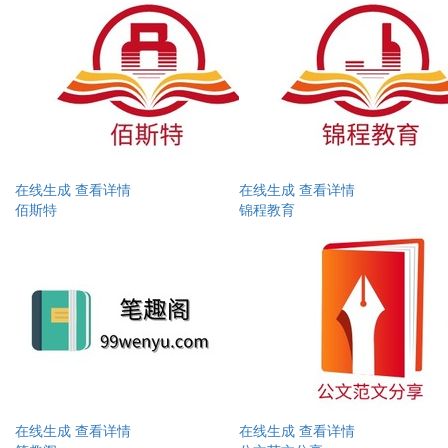
在线生成
查看详情
在线生成
查看详情
佰斯特
锦程教育
在线生成
查看详情
在线生成
查看详情