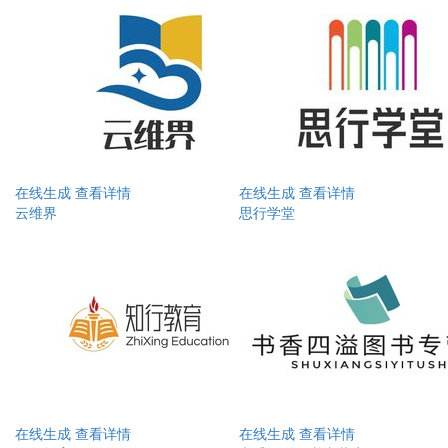
在线生成
查看详情
在线生成
查看详情
云维界
思行学堂
在线生成
查看详情
在线生成
查看详情