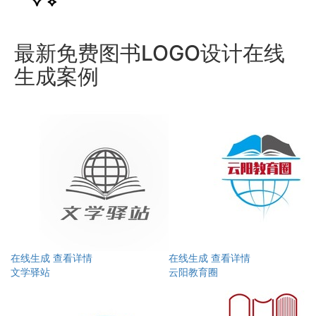
最新免费图书LOGO设计在线
生成案例
在线生成
查看详情
在线生成
查看详情
文学驿站
云阳教育圈