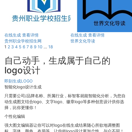
在线生成
查看详情
在线生成
查看详情
贵州职业学校招生网
世界文化导读
1
2
3
4
5
6
7
8
9
10
...
18
自己动手，生成属于自己的
logo设计
即刻生成LOGO
智能化logo设计生成
只需要公司/品牌名称、所属行业，标智客就能智能化分析，为您自
动生成图文结合logo、文字logo、徽章logo等多种创意设计供你选
择，比你更懂你！
个性化编辑
强大图文编辑器让你可以对logo在线生成结果随心所欲地调整图
标、字体、颜色、布局等，让你的logo设计更加个性，与众不同！