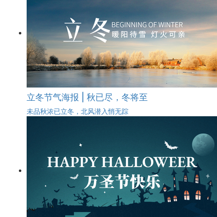
立冬节气海报 | 秋已尽，冬将至
未品秋浓已立冬，北风潜入悄无踪