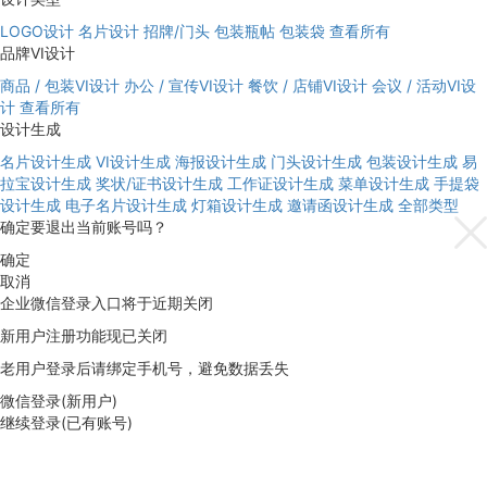
LOGO设计
名片设计
招牌/门头
包装瓶帖
包装袋
查看所有
品牌VI设计
商品 / 包装VI设计
办公 / 宣传VI设计
餐饮 / 店铺VI设计
会议 / 活动VI设
计
查看所有
设计生成
名片设计生成
VI设计生成
海报设计生成
门头设计生成
包装设计生成
易
拉宝设计生成
奖状/证书设计生成
工作证设计生成
菜单设计生成
手提袋
设计生成
电子名片设计生成
灯箱设计生成
邀请函设计生成
全部类型
确定要退出当前账号吗？
确定
取消
企业微信登录入口将于近期关闭
新用户注册功能现已关闭
老用户登录后请绑定手机号，避免数据丢失
微信登录(新用户)
继续登录(已有账号)