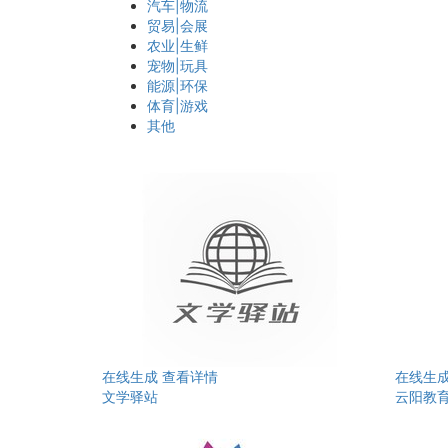
汽车|物流
贸易|会展
农业|生鲜
宠物|玩具
能源|环保
体育|游戏
其他
在线生成
查看详情
在线生
文学驿站
云阳教