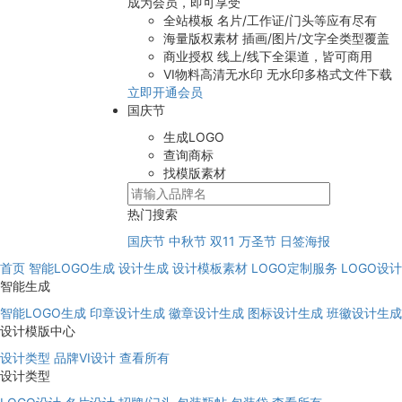
成为会员，即可享受
全站模板
名片/工作证/门头等应有尽有
海量版权素材
插画/图片/文字全类型覆盖
商业授权
线上/线下全渠道，皆可商用
VI物料高清无水印
无水印多格式文件下载
立即开通会员
国庆节
生成LOGO
查询商标
找模版素材
热门搜索
国庆节
中秋节
双11
万圣节
日签海报
首页
智能LOGO生成
设计生成
设计模板素材
LOGO定制服务
LOGO设
智能生成
智能LOGO生成
印章设计生成
徽章设计生成
图标设计生成
班徽设计生成
设计模版中心
设计类型
品牌VI设计
查看所有
设计类型