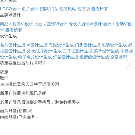
LOGO设计
名片设计
招牌/门头
包装瓶帖
包装袋
查看所有
品牌VI设计
商品 / 包装VI设计
办公 / 宣传VI设计
餐饮 / 店铺VI设计
会议 / 活动VI设
计
查看所有
设计生成
名片设计生成
VI设计生成
海报设计生成
门头设计生成
包装设计生成
易
拉宝设计生成
奖状/证书设计生成
工作证设计生成
菜单设计生成
手提袋
设计生成
电子名片设计生成
灯箱设计生成
邀请函设计生成
全部类型
确定要退出当前账号吗？
确定
取消
企业微信登录入口将于近期关闭
新用户注册功能现已关闭
老用户登录后请绑定手机号，避免数据丢失
微信登录(新用户)
继续登录(已有账号)