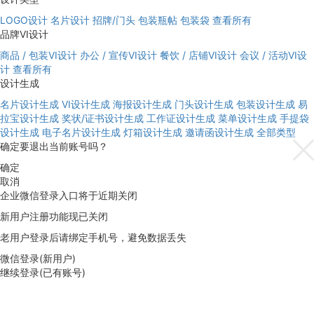
LOGO设计
名片设计
招牌/门头
包装瓶帖
包装袋
查看所有
品牌VI设计
商品 / 包装VI设计
办公 / 宣传VI设计
餐饮 / 店铺VI设计
会议 / 活动VI设
计
查看所有
设计生成
名片设计生成
VI设计生成
海报设计生成
门头设计生成
包装设计生成
易
拉宝设计生成
奖状/证书设计生成
工作证设计生成
菜单设计生成
手提袋
设计生成
电子名片设计生成
灯箱设计生成
邀请函设计生成
全部类型
确定要退出当前账号吗？
确定
取消
企业微信登录入口将于近期关闭
新用户注册功能现已关闭
老用户登录后请绑定手机号，避免数据丢失
微信登录(新用户)
继续登录(已有账号)