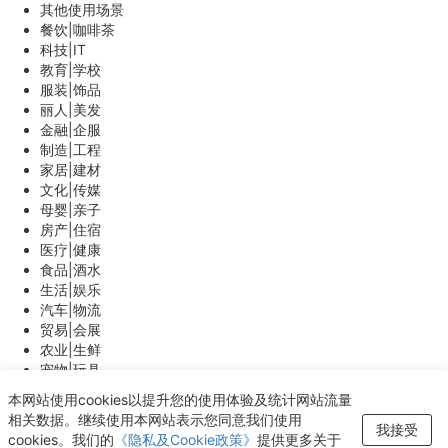
其他使用场景
餐饮|咖啡茶
科技|IT
教育|学校
服装|饰品
丽人|美发
金融|企服
制造|工程
家居|建材
文化|传媒
母婴|亲子
房产|住宿
医疗|健康
食品|酒水
生活|娱乐
汽车|物流
贸易|会展
农业|生鲜
宠物|玩具
能源|环保
本网站使用cookies以提升您的使用体验及统计网站流量
体育|游戏
相关数据。继续使用本网站表示您同意我们使用
我接受
其他
cookies。我们的
《隐私及Cookie政策》
提供更多关于