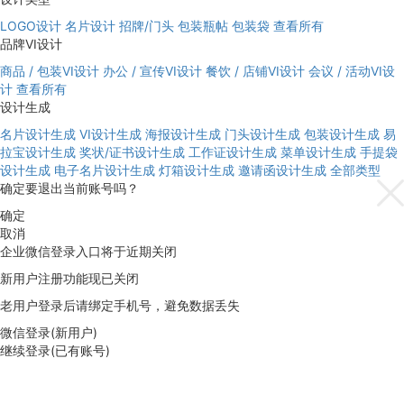
LOGO设计
名片设计
招牌/门头
包装瓶帖
包装袋
查看所有
品牌VI设计
商品 / 包装VI设计
办公 / 宣传VI设计
餐饮 / 店铺VI设计
会议 / 活动VI设
计
查看所有
设计生成
名片设计生成
VI设计生成
海报设计生成
门头设计生成
包装设计生成
易
拉宝设计生成
奖状/证书设计生成
工作证设计生成
菜单设计生成
手提袋
设计生成
电子名片设计生成
灯箱设计生成
邀请函设计生成
全部类型
确定要退出当前账号吗？
确定
取消
企业微信登录入口将于近期关闭
新用户注册功能现已关闭
老用户登录后请绑定手机号，避免数据丢失
微信登录(新用户)
继续登录(已有账号)