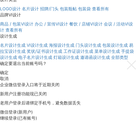
LOGO设计
名片设计
招牌/门头
包装瓶帖
包装袋
查看所有
品牌VI设计
商品 / 包装VI设计
办公 / 宣传VI设计
餐饮 / 店铺VI设计
会议 / 活动VI设
计
查看所有
设计生成
名片设计生成
VI设计生成
海报设计生成
门头设计生成
包装设计生成
易
拉宝设计生成
奖状/证书设计生成
工作证设计生成
菜单设计生成
手提袋
设计生成
电子名片设计生成
灯箱设计生成
邀请函设计生成
全部类型
确定要退出当前账号吗？
确定
取消
企业微信登录入口将于近期关闭
新用户注册功能现已关闭
老用户登录后请绑定手机号，避免数据丢失
微信登录(新用户)
继续登录(已有账号)