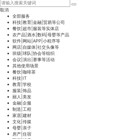
取消
全部服务
科技|教育|金融|贸易等公司
餐饮|超市|服装等实体店
农产品|酒水|数码|母婴等产品
软件|网站|APP|小程序等
网店|自媒体|社交头像等
班级|球队|协会等组织
会议|演出|赛事等活动
其他使用场景
餐饮|咖啡茶
科技|IT
教育|学校
服装|饰品
丽人|美发
金融|企服
制造|工程
家居|建材
文化|传媒
母婴|亲子
房产|住宿