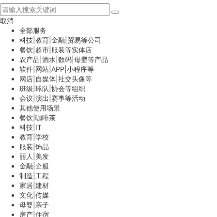
取消
全部服务
科技|教育|金融|贸易等公司
餐饮|超市|服装等实体店
农产品|酒水|数码|母婴等产品
软件|网站|APP|小程序等
网店|自媒体|社交头像等
班级|球队|协会等组织
会议|演出|赛事等活动
其他使用场景
餐饮|咖啡茶
科技|IT
教育|学校
服装|饰品
丽人|美发
金融|企服
制造|工程
家居|建材
文化|传媒
母婴|亲子
房产|住宿