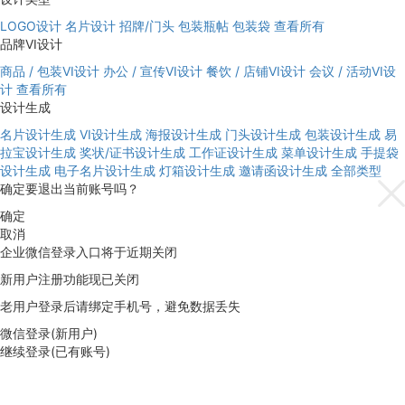
LOGO设计
名片设计
招牌/门头
包装瓶帖
包装袋
查看所有
品牌VI设计
商品 / 包装VI设计
办公 / 宣传VI设计
餐饮 / 店铺VI设计
会议 / 活动VI设
计
查看所有
设计生成
名片设计生成
VI设计生成
海报设计生成
门头设计生成
包装设计生成
易
拉宝设计生成
奖状/证书设计生成
工作证设计生成
菜单设计生成
手提袋
设计生成
电子名片设计生成
灯箱设计生成
邀请函设计生成
全部类型
确定要退出当前账号吗？
确定
取消
企业微信登录入口将于近期关闭
新用户注册功能现已关闭
老用户登录后请绑定手机号，避免数据丢失
微信登录(新用户)
继续登录(已有账号)