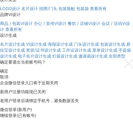
LOGO设计
名片设计
招牌/门头
包装瓶帖
包装袋
查看所有
品牌VI设计
商品 / 包装VI设计
办公 / 宣传VI设计
餐饮 / 店铺VI设计
会议 / 活动VI设
计
查看所有
设计生成
名片设计生成
VI设计生成
海报设计生成
门头设计生成
包装设计生成
易
拉宝设计生成
奖状/证书设计生成
工作证设计生成
菜单设计生成
手提袋
设计生成
电子名片设计生成
灯箱设计生成
邀请函设计生成
全部类型
确定要退出当前账号吗？
确定
取消
企业微信登录入口将于近期关闭
新用户注册功能现已关闭
老用户登录后请绑定手机号，避免数据丢失
微信登录(新用户)
继续登录(已有账号)