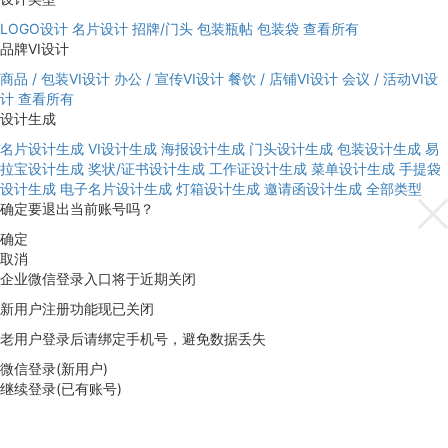
LOGO设计
名片设计
招牌/门头
包装瓶帖
包装袋
查看所有
品牌VI设计
商品 / 包装VI设计
办公 / 宣传VI设计
餐饮 / 店铺VI设计
会议 / 活动VI设
计
查看所有
设计生成
名片设计生成
VI设计生成
海报设计生成
门头设计生成
包装设计生成
易
拉宝设计生成
奖状/证书设计生成
工作证设计生成
菜单设计生成
手提袋
设计生成
电子名片设计生成
灯箱设计生成
邀请函设计生成
全部类型
确定要退出当前账号吗？
确定
取消
企业微信登录入口将于近期关闭
新用户注册功能现已关闭
老用户登录后请绑定手机号，避免数据丢失
微信登录(新用户)
继续登录(已有账号)