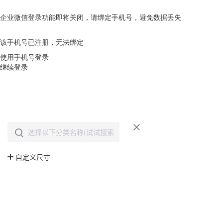
企业微信登录功能即将关闭，请绑定手机号，避免数据丢失
去绑定
该手机号已注册，无法绑定
使用手机号登录
继续登录