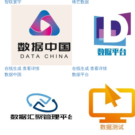
智联寰宇
锋芒数据
在线生成
查看详情
在线生成
查看详情
数据中国
数据平台