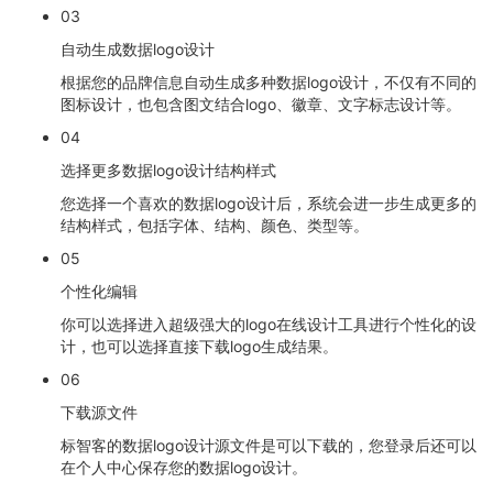
03
自动生成数据logo设计
根据您的品牌信息自动生成多种数据logo设计，不仅有不同的
图标设计，也包含图文结合logo、徽章、文字标志设计等。
04
选择更多数据logo设计结构样式
您选择一个喜欢的数据logo设计后，系统会进一步生成更多的
结构样式，包括字体、结构、颜色、类型等。
05
个性化编辑
你可以选择进入超级强大的logo在线设计工具进行个性化的设
计，也可以选择直接下载logo生成结果。
06
下载源文件
标智客的数据logo设计源文件是可以下载的，您登录后还可以
在个人中心保存您的数据logo设计。