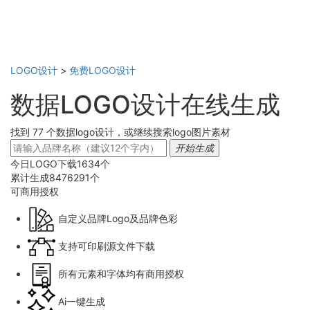
LOGO设计
>
免费LOGO设计
数据LOGO设计在线生成
找到 77 个数据logo设计，或继续搜索logo图片素材
开始生成
今日LOGO下载
1634
个
累计生成
8476291
个
可商用
授权
自定义品牌Logo及品牌色彩
支持可印刷源文件下载
所有元素和字体均有商用授权
Ai一键生成