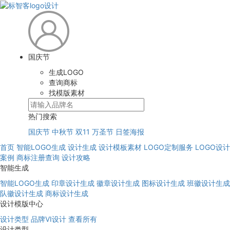
国庆节
生成LOGO
查询商标
找模版素材
热门搜索
国庆节
中秋节
双11
万圣节
日签海报
首页
智能LOGO生成
设计生成
设计模板素材
LOGO定制服务
LOGO设计
案例
商标注册查询
设计攻略
智能生成
智能LOGO生成
印章设计生成
徽章设计生成
图标设计生成
班徽设计生成
队徽设计生成
商标设计生成
设计模版中心
设计类型
品牌VI设计
查看所有
设计类型