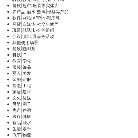
餐饮|超市|服装等实体店
农产品|酒水|数码|母婴等产品
软件|网站|APP|小程序等
网店|自媒体|社交头像等
班级|球队|协会等组织
会议|演出|赛事等活动
其他使用场景
餐饮|咖啡茶
科技|IT
教育|学校
服装|饰品
丽人|美发
金融|企服
制造|工程
家居|建材
文化|传媒
母婴|亲子
房产|住宿
医疗|健康
食品|酒水
生活|娱乐
汽车|物流