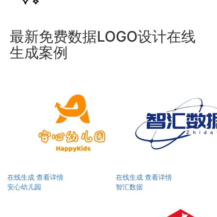
最新免费数据LOGO设计在线
生成案例
在线生成
查看详情
在线生成
查看详情
安心幼儿园
智汇数据