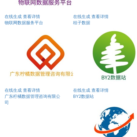
在线生成
查看详情
在线生成
查看详情
物联网数据服务平台
桔子数据
在线生成
查看详情
在线生成
查看详情
广东柠橘数据管理咨询有限公
BY2数据站
司