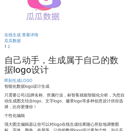
在线生成
查看详情
瓜瓜数据
1
2
自己动手，生成属于自己的数
据logo设计
即刻生成LOGO
智能化数据logo设计生成
只需要公司/品牌名称、所属行业，标智客就能智能化分析，为您自
动生成图文结合logo、文字logo、徽章logo等多种创意设计供你选
择，比你更懂你！
个性化编辑
强大图文编辑器让你可以对logo在线生成结果随心所欲地调整图
标、字体、颜色、布局等，让你的数据logo设计更加个性，与众不