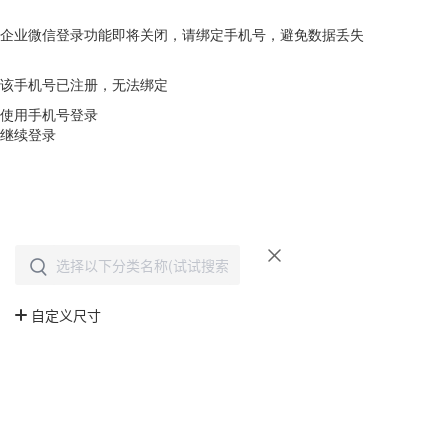
企业微信登录功能即将关闭，请绑定手机号，避免数据丢失
去绑定
该手机号已注册，无法绑定
使用手机号登录
继续登录