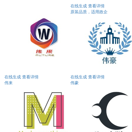
在线生成
查看详情
原装品质，适用政企
在线生成
查看详情
在线生成
查看详情
伟来
伟豪