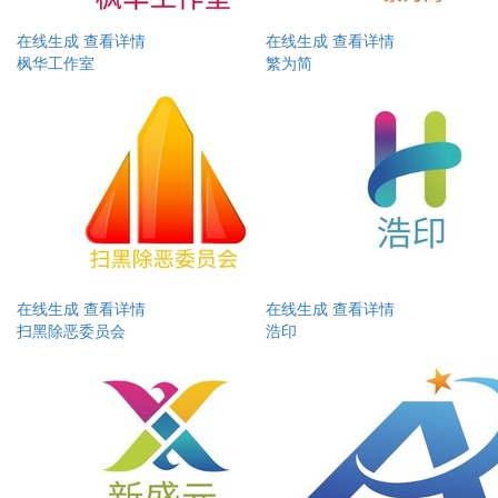
在线生成
查看详情
在线生成
查看详情
枫华工作室
繁为简
在线生成
查看详情
在线生成
查看详情
扫黑除恶委员会
浩印