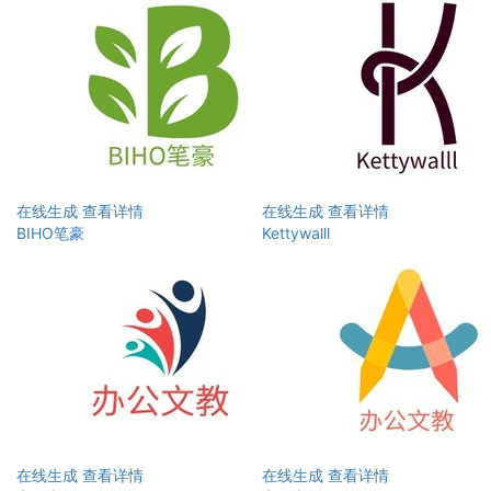
在线生成
查看详情
在线生成
查看详情
BIHO笔豪
Kettywalll
在线生成
查看详情
在线生成
查看详情