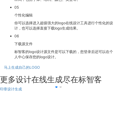
05
个性化编辑
你可以选择进入超级强大的logo在线设计工具进行个性化的设
计，也可以选择直接下载logo生成结果。
06
下载源文件
标智客的logo设计源文件是可以下载的，您登录后还可以在个
人中心保存您的logo设计。
马上生成自己的LOGO
更多设计在线生成尽在标智客
印章设计生成