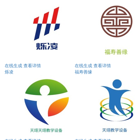
在线生成
查看详情
在线生成
查看详情
烁凌
福寿善缘