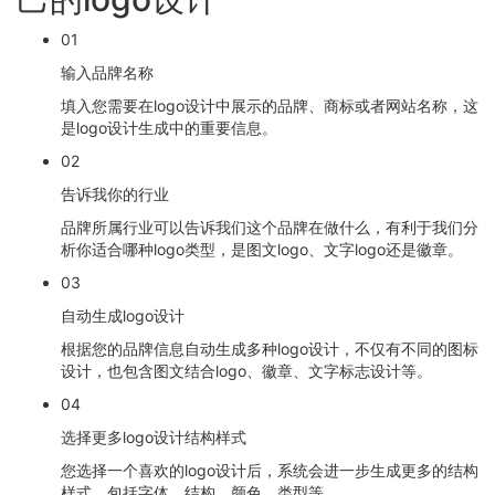
01
输入品牌名称
填入您需要在logo设计中展示的品牌、商标或者网站名称，这
是logo设计生成中的重要信息。
02
告诉我你的行业
品牌所属行业可以告诉我们这个品牌在做什么，有利于我们分
析你适合哪种logo类型，是图文logo、文字logo还是徽章。
03
自动生成logo设计
根据您的品牌信息自动生成多种logo设计，不仅有不同的图标
设计，也包含图文结合logo、徽章、文字标志设计等。
04
选择更多logo设计结构样式
您选择一个喜欢的logo设计后，系统会进一步生成更多的结构
样式，包括字体、结构、颜色、类型等。