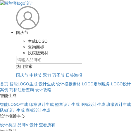
国庆节
生成LOGO
查询商标
找模版素材
热门搜索
国庆节
中秋节
双11
万圣节
日签海报
首页
智能LOGO生成
设计生成
设计模板素材
LOGO定制服务
LOGO设计
案例
商标注册查询
设计攻略
智能生成
智能LOGO生成
印章设计生成
徽章设计生成
图标设计生成
班徽设计生成
队徽设计生成
商标设计生成
设计模版中心
设计类型
品牌VI设计
查看所有
设计类型