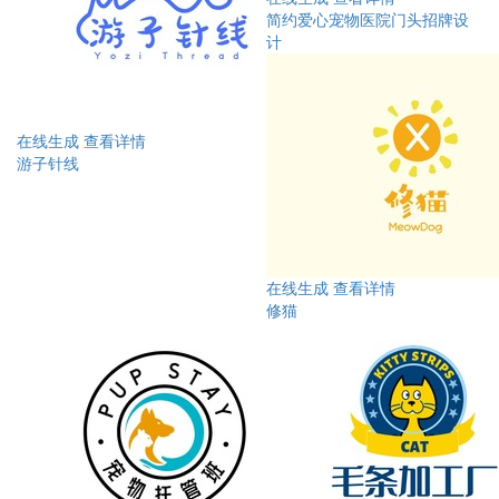
简约爱心宠物医院门头招牌设
计
在线生成
查看详情
游子针线
在线生成
查看详情
修猫