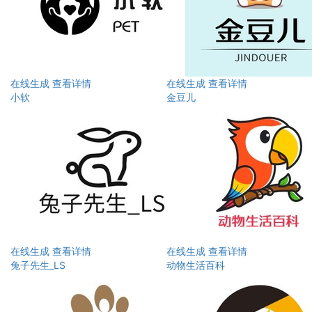
在线生成
查看详情
在线生成
查看详情
小软
金豆儿
在线生成
查看详情
在线生成
查看详情
兔子先生_LS
动物生活百科