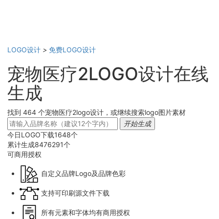
LOGO设计
>
免费LOGO设计
宠物医疗2LOGO设计在线
生成
找到 464 个宠物医疗2logo设计，或继续搜索logo图片素材
开始生成
今日LOGO下载
1648
个
累计生成
8476291
个
可商用
授权
自定义品牌Logo及品牌色彩
支持可印刷源文件下载
所有元素和字体均有商用授权