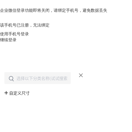
企业微信登录功能即将关闭，请绑定手机号，避免数据丢失
去绑定
该手机号已注册，无法绑定
使用手机号登录
继续登录