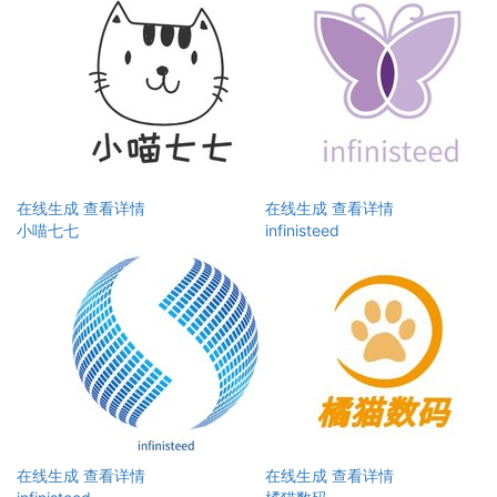
在线生成
查看详情
在线生成
查看详情
小喵七七
infinisteed
在线生成
查看详情
在线生成
查看详情