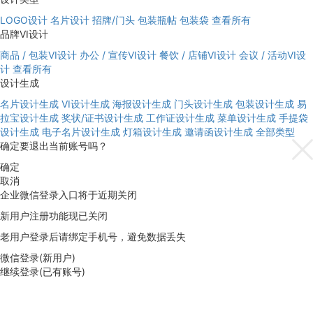
LOGO设计
名片设计
招牌/门头
包装瓶帖
包装袋
查看所有
品牌VI设计
商品 / 包装VI设计
办公 / 宣传VI设计
餐饮 / 店铺VI设计
会议 / 活动VI设
计
查看所有
设计生成
名片设计生成
VI设计生成
海报设计生成
门头设计生成
包装设计生成
易
拉宝设计生成
奖状/证书设计生成
工作证设计生成
菜单设计生成
手提袋
设计生成
电子名片设计生成
灯箱设计生成
邀请函设计生成
全部类型
确定要退出当前账号吗？
确定
取消
企业微信登录入口将于近期关闭
新用户注册功能现已关闭
老用户登录后请绑定手机号，避免数据丢失
微信登录(新用户)
继续登录(已有账号)