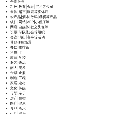
全部服务
科技|教育|金融|贸易等公司
餐饮|超市|服装等实体店
农产品|酒水|数码|母婴等产品
软件|网站|APP|小程序等
网店|自媒体|社交头像等
班级|球队|协会等组织
会议|演出|赛事等活动
其他使用场景
餐饮|咖啡茶
科技|IT
教育|学校
服装|饰品
丽人|美发
金融|企服
制造|工程
家居|建材
文化|传媒
母婴|亲子
房产|住宿
医疗|健康
食品|酒水
生活|娱乐