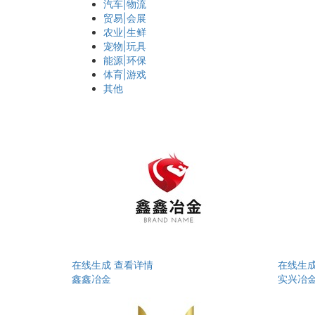
汽车|物流
贸易|会展
农业|生鲜
宠物|玩具
能源|环保
体育|游戏
其他
在线生成
查看详情
在线生
鑫鑫冶金
实兴冶