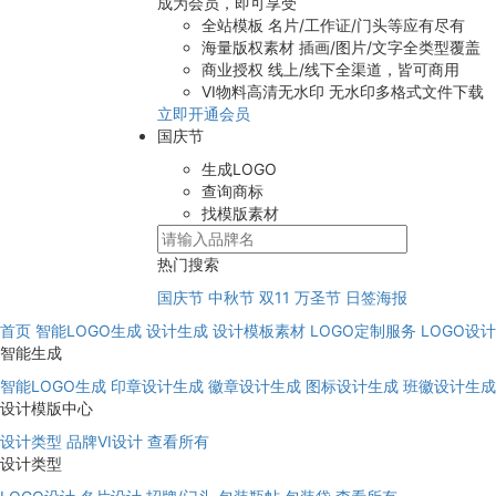
成为会员，即可享受
全站模板
名片/工作证/门头等应有尽有
海量版权素材
插画/图片/文字全类型覆盖
商业授权
线上/线下全渠道，皆可商用
VI物料高清无水印
无水印多格式文件下载
立即开通会员
国庆节
生成LOGO
查询商标
找模版素材
热门搜索
国庆节
中秋节
双11
万圣节
日签海报
首页
智能LOGO生成
设计生成
设计模板素材
LOGO定制服务
LOGO设
智能生成
智能LOGO生成
印章设计生成
徽章设计生成
图标设计生成
班徽设计生成
设计模版中心
设计类型
品牌VI设计
查看所有
设计类型