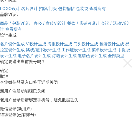
LOGO设计
名片设计
招牌/门头
包装瓶帖
包装袋
查看所有
品牌VI设计
商品 / 包装VI设计
办公 / 宣传VI设计
餐饮 / 店铺VI设计
会议 / 活动VI设
计
查看所有
设计生成
名片设计生成
VI设计生成
海报设计生成
门头设计生成
包装设计生成
易
拉宝设计生成
奖状/证书设计生成
工作证设计生成
菜单设计生成
手提袋
设计生成
电子名片设计生成
灯箱设计生成
邀请函设计生成
全部类型
确定要退出当前账号吗？
确定
取消
企业微信登录入口将于近期关闭
新用户注册功能现已关闭
老用户登录后请绑定手机号，避免数据丢失
微信登录(新用户)
继续登录(已有账号)