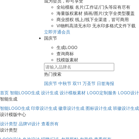
成为会员，即可享受
全站模板
名片/工作证/门头等应有尽有
海量版权素材
插画/图片/文字全类型覆盖
商业授权
线上/线下全渠道，皆可商用
VI物料高清无水印
无水印多格式文件下载
立即开通会员
国庆节
生成LOGO
查询商标
找模版素材
热门搜索
国庆节
中秋节
双11
万圣节
日签海报
首页
智能LOGO生成
设计生成
设计模板素材
LOGO定制服务
LOGO设
智能生成
智能LOGO生成
印章设计生成
徽章设计生成
图标设计生成
班徽设计生成
设计模版中心
设计类型
品牌VI设计
查看所有
设计类型