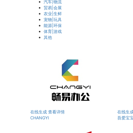
汽车|物流
贸易|会展
农业|生鲜
宠物|玩具
能源|环保
体育|游戏
其他
在线生成
查看详情
在线生
CHANGYI
吾爱宝