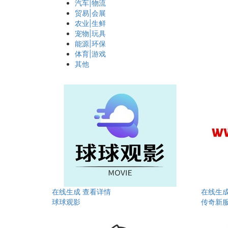
汽车|物流
贸易|会展
农业|生鲜
宠物|玩具
能源|环保
体育|游戏
其他
在线生成
查看详情
在线生
球球观影
传奇新