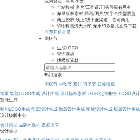
成为会员，即可享受
全站模板
名片/工作证/门头等应有尽有
海量版权素材
插画/图片/文字全类型覆盖
商业授权
线上/线下全渠道，皆可商用
VI物料高清无水印
无水印多格式文件下载
立即开通会员
国庆节
生成LOGO
查询商标
找模版素材
热门搜索
国庆节
中秋节
双11
万圣节
日签海报
首页
智能LOGO生成
设计生成
设计模板素材
LOGO定制服务
LOGO设
智能生成
智能LOGO生成
印章设计生成
徽章设计生成
图标设计生成
班徽设计生成
设计模版中心
设计类型
品牌VI设计
查看所有
设计类型