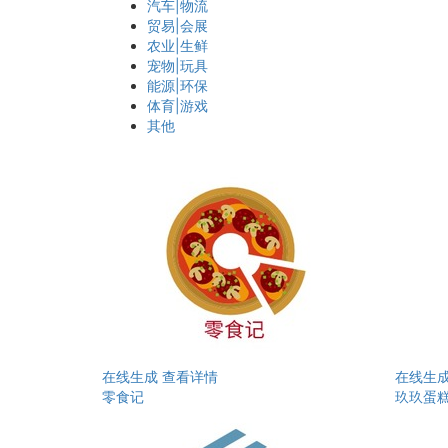
汽车|物流
贸易|会展
农业|生鲜
宠物|玩具
能源|环保
体育|游戏
其他
在线生成
查看详情
在线生
零食记
玖玖蛋