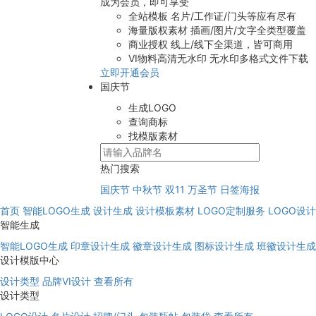
成为会员，即可享受
全站模板
名片/工作证/门头等应有尽有
海量版权素材
插画/图片/文字全类型覆盖
商业授权
线上/线下全渠道，皆可商用
VI物料高清无水印
无水印多格式文件下载
立即开通会员
国庆节
生成LOGO
查询商标
找模版素材
热门搜索
国庆节
中秋节
双11
万圣节
日签海报
首页
智能LOGO生成
设计生成
设计模板素材
LOGO定制服务
LOGO设
智能生成
智能LOGO生成
印章设计生成
徽章设计生成
图标设计生成
班徽设计生成
设计模版中心
设计类型
品牌VI设计
查看所有
设计类型