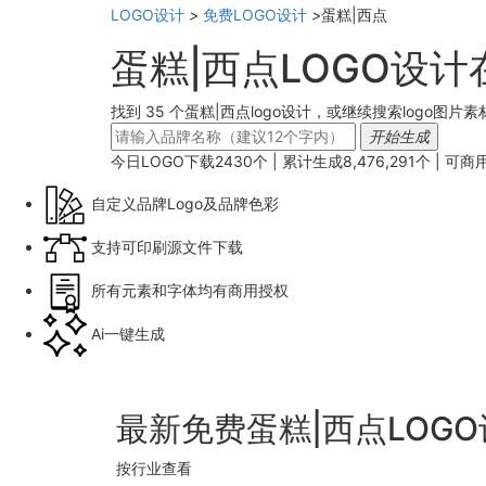
LOGO设计
>
免费LOGO设计
>
蛋糕|西点
蛋糕|西点LOGO设
找到 35 个蛋糕|西点logo设计，或继续搜索logo图片素
开始生成
今日LOGO下载
2430
个 | 累计生成
8,476,291
个 |
可商
自定义品牌Logo及品牌色彩
支持可印刷源文件下载
所有元素和字体均有商用授权
Ai一键生成
最新免费蛋糕|西点LOG
按行业查看