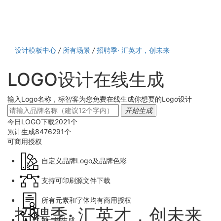
设计模板中心
/
所有场景
/
招聘季· 汇英才，创未来
LOGO设计在线生成
输入Logo名称，标智客为您免费在线生成你想要的Logo设计
开始生成
今日LOGO下载
2021
个
累计生成
8476291
个
可商用
授权
自定义品牌Logo及品牌色彩
支持可印刷源文件下载
所有元素和字体均有商用授权
招聘季· 汇英才，创未来
Ai一键生成