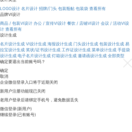
LOGO设计
名片设计
招牌/门头
包装瓶帖
包装袋
查看所有
品牌VI设计
商品 / 包装VI设计
办公 / 宣传VI设计
餐饮 / 店铺VI设计
会议 / 活动VI设
计
查看所有
设计生成
名片设计生成
VI设计生成
海报设计生成
门头设计生成
包装设计生成
易
拉宝设计生成
奖状/证书设计生成
工作证设计生成
菜单设计生成
手提袋
设计生成
电子名片设计生成
灯箱设计生成
邀请函设计生成
全部类型
确定要退出当前账号吗？
确定
取消
企业微信登录入口将于近期关闭
新用户注册功能现已关闭
老用户登录后请绑定手机号，避免数据丢失
微信登录(新用户)
继续登录(已有账号)