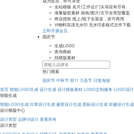
成为会员，即可享受
全站模板
名片/工作证/门头等应有尽有
海量版权素材
插画/图片/文字全类型覆盖
商业授权
线上/线下全渠道，皆可商用
VI物料高清无水印
无水印多格式文件下载
立即开通会员
国庆节
生成LOGO
查询商标
找模版素材
热门搜索
国庆节
中秋节
双11
万圣节
日签海报
首页
智能LOGO生成
设计生成
设计模板素材
LOGO定制服务
LOGO设
智能生成
智能LOGO生成
印章设计生成
徽章设计生成
图标设计生成
班徽设计生成
设计模版中心
设计类型
品牌VI设计
查看所有
设计类型