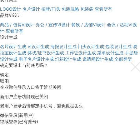
LOGO设计
名片设计
招牌/门头
包装瓶帖
包装袋
查看所有
品牌VI设计
商品 / 包装VI设计
办公 / 宣传VI设计
餐饮 / 店铺VI设计
会议 / 活动VI设
计
查看所有
设计生成
名片设计生成
VI设计生成
海报设计生成
门头设计生成
包装设计生成
易
拉宝设计生成
奖状/证书设计生成
工作证设计生成
菜单设计生成
手提袋
设计生成
电子名片设计生成
灯箱设计生成
邀请函设计生成
全部类型
确定要退出当前账号吗？
确定
取消
企业微信登录入口将于近期关闭
新用户注册功能现已关闭
老用户登录后请绑定手机号，避免数据丢失
微信登录(新用户)
继续登录(已有账号)