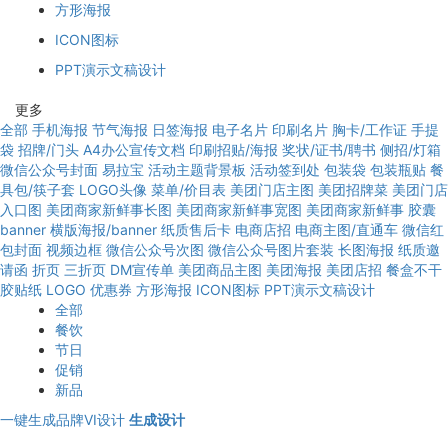
方形海报
ICON图标
PPT演示文稿设计
更多
全部
手机海报
节气海报
日签海报
电子名片
印刷名片
胸卡/工作证
手提
袋
招牌/门头
A4办公宣传文档
印刷招贴/海报
奖状/证书/聘书
侧招/灯箱
微信公众号封面
易拉宝
活动主题背景板
活动签到处
包装袋
包装瓶贴
餐
具包/筷子套
LOGO头像
菜单/价目表
美团门店主图
美团招牌菜
美团门店
入口图
美团商家新鲜事长图
美团商家新鲜事宽图
美团商家新鲜事
胶囊
banner
横版海报/banner
纸质售后卡
电商店招
电商主图/直通车
微信红
包封面
视频边框
微信公众号次图
微信公众号图片套装
长图海报
纸质邀
请函
折页
三折页
DM宣传单
美团商品主图
美团海报
美团店招
餐盒不干
胶贴纸
LOGO
优惠券
方形海报
ICON图标
PPT演示文稿设计
全部
餐饮
节日
促销
新品
一键生成品牌VI设计
生成设计