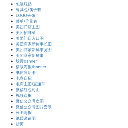
包装瓶贴
餐具包/筷子套
LOGO头像
菜单/价目表
美团门店主图
美团招牌菜
美团门店入口图
美团商家新鲜事长图
美团商家新鲜事宽图
美团商家新鲜事
胶囊banner
横版海报/banner
纸质售后卡
电商店招
电商主图/直通车
微信红包封面
视频边框
微信公众号次图
微信公众号图片套装
长图海报
纸质邀请函
折页