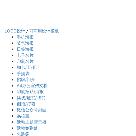
LOGO设计
/
可商用设计模板
手机海报
节气海报
日签海报
电子名片
印刷名片
胸卡/工作证
手提袋
招牌/门头
A4办公宣传文档
印刷招贴/海报
奖状/证书/聘书
侧招/灯箱
微信公众号封面
易拉宝
活动主题背景板
活动签到处
包装袋