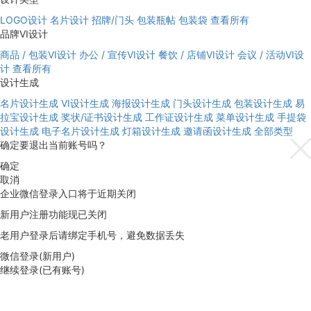
LOGO设计
名片设计
招牌/门头
包装瓶帖
包装袋
查看所有
品牌VI设计
商品 / 包装VI设计
办公 / 宣传VI设计
餐饮 / 店铺VI设计
会议 / 活动VI设
计
查看所有
设计生成
名片设计生成
VI设计生成
海报设计生成
门头设计生成
包装设计生成
易
拉宝设计生成
奖状/证书设计生成
工作证设计生成
菜单设计生成
手提袋
设计生成
电子名片设计生成
灯箱设计生成
邀请函设计生成
全部类型
确定要退出当前账号吗？
确定
取消
企业微信登录入口将于近期关闭
新用户注册功能现已关闭
老用户登录后请绑定手机号，避免数据丢失
微信登录(新用户)
继续登录(已有账号)