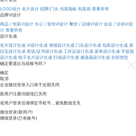
LOGO设计
名片设计
招牌/门头
包装瓶帖
包装袋
查看所有
品牌VI设计
商品 / 包装VI设计
办公 / 宣传VI设计
餐饮 / 店铺VI设计
会议 / 活动VI设
计
查看所有
设计生成
名片设计生成
VI设计生成
海报设计生成
门头设计生成
包装设计生成
易
拉宝设计生成
奖状/证书设计生成
工作证设计生成
菜单设计生成
手提袋
设计生成
电子名片设计生成
灯箱设计生成
邀请函设计生成
全部类型
确定要退出当前账号吗？
确定
取消
企业微信登录入口将于近期关闭
新用户注册功能现已关闭
老用户登录后请绑定手机号，避免数据丢失
微信登录(新用户)
继续登录(已有账号)