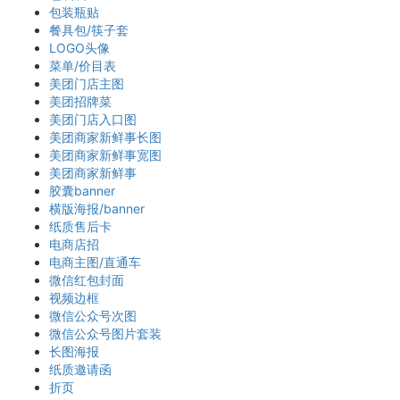
包装瓶贴
餐具包/筷子套
LOGO头像
菜单/价目表
美团门店主图
美团招牌菜
美团门店入口图
美团商家新鲜事长图
美团商家新鲜事宽图
美团商家新鲜事
胶囊banner
横版海报/banner
纸质售后卡
电商店招
电商主图/直通车
微信红包封面
视频边框
微信公众号次图
微信公众号图片套装
长图海报
纸质邀请函
折页