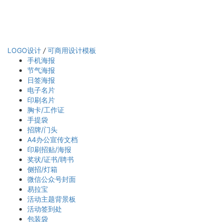
LOGO设计
/
可商用设计模板
手机海报
节气海报
日签海报
电子名片
印刷名片
胸卡/工作证
手提袋
招牌/门头
A4办公宣传文档
印刷招贴/海报
奖状/证书/聘书
侧招/灯箱
微信公众号封面
易拉宝
活动主题背景板
活动签到处
包装袋