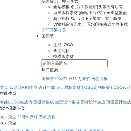
成为会员，即可享受
全站模板
名片/工作证/门头等应有尽有
海量版权素材
插画/图片/文字全类型覆盖
商业授权
线上/线下全渠道，皆可商用
VI物料高清无水印
无水印多格式文件下载
立即开通会员
国庆节
生成LOGO
查询商标
找模版素材
热门搜索
国庆节
中秋节
双11
万圣节
日签海报
首页
智能LOGO生成
设计生成
设计模板素材
LOGO定制服务
LOGO设
智能生成
智能LOGO生成
印章设计生成
徽章设计生成
图标设计生成
班徽设计生成
设计模版中心
设计类型
品牌VI设计
查看所有
设计类型