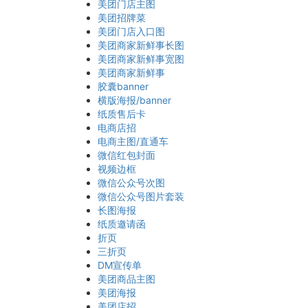
美团门店主图
美团招牌菜
美团门店入口图
美团商家新鲜事长图
美团商家新鲜事宽图
美团商家新鲜事
胶囊banner
横版海报/banner
纸质售后卡
电商店招
电商主图/直通车
微信红包封面
视频边框
微信公众号次图
微信公众号图片套装
长图海报
纸质邀请函
折页
三折页
DM宣传单
美团商品主图
美团海报
美团店招