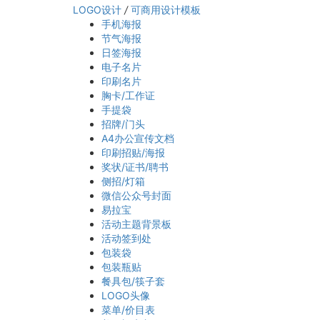
LOGO设计
/
可商用设计模板
手机海报
节气海报
日签海报
电子名片
印刷名片
胸卡/工作证
手提袋
招牌/门头
A4办公宣传文档
印刷招贴/海报
奖状/证书/聘书
侧招/灯箱
微信公众号封面
易拉宝
活动主题背景板
活动签到处
包装袋
包装瓶贴
餐具包/筷子套
LOGO头像
菜单/价目表