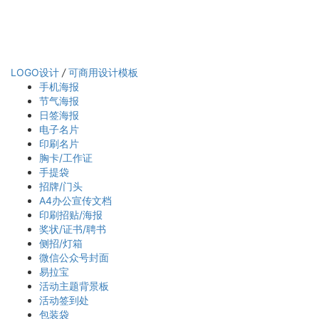
LOGO设计
/
可商用设计模板
手机海报
节气海报
日签海报
电子名片
印刷名片
胸卡/工作证
手提袋
招牌/门头
A4办公宣传文档
印刷招贴/海报
奖状/证书/聘书
侧招/灯箱
微信公众号封面
易拉宝
活动主题背景板
活动签到处
包装袋