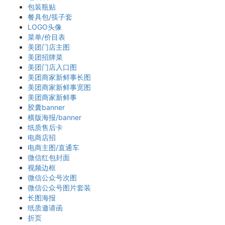
包装瓶贴
餐具包/筷子套
LOGO头像
菜单/价目表
美团门店主图
美团招牌菜
美团门店入口图
美团商家新鲜事长图
美团商家新鲜事宽图
美团商家新鲜事
胶囊banner
横版海报/banner
纸质售后卡
电商店招
电商主图/直通车
微信红包封面
视频边框
微信公众号次图
微信公众号图片套装
长图海报
纸质邀请函
折页