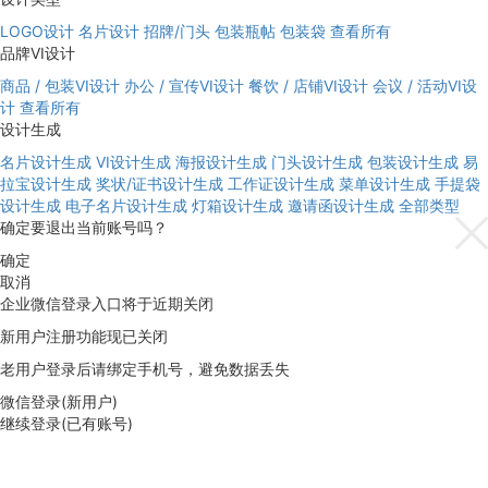
LOGO设计
名片设计
招牌/门头
包装瓶帖
包装袋
查看所有
品牌VI设计
商品 / 包装VI设计
办公 / 宣传VI设计
餐饮 / 店铺VI设计
会议 / 活动VI设
计
查看所有
设计生成
名片设计生成
VI设计生成
海报设计生成
门头设计生成
包装设计生成
易
拉宝设计生成
奖状/证书设计生成
工作证设计生成
菜单设计生成
手提袋
设计生成
电子名片设计生成
灯箱设计生成
邀请函设计生成
全部类型
确定要退出当前账号吗？
确定
取消
企业微信登录入口将于近期关闭
新用户注册功能现已关闭
老用户登录后请绑定手机号，避免数据丢失
微信登录(新用户)
继续登录(已有账号)