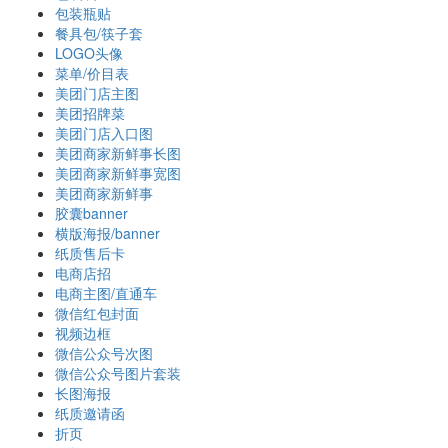
包装瓶贴
餐具包/筷子套
LOGO头像
菜单/价目表
美团门店主图
美团招牌菜
美团门店入口图
美团商家新鲜事长图
美团商家新鲜事宽图
美团商家新鲜事
胶囊banner
横版海报/banner
纸质售后卡
电商店招
电商主图/直通车
微信红包封面
视频边框
微信公众号次图
微信公众号图片套装
长图海报
纸质邀请函
折页