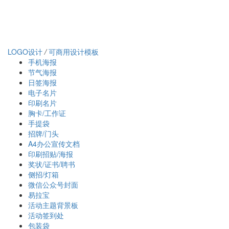
LOGO设计
/
可商用设计模板
手机海报
节气海报
日签海报
电子名片
印刷名片
胸卡/工作证
手提袋
招牌/门头
A4办公宣传文档
印刷招贴/海报
奖状/证书/聘书
侧招/灯箱
微信公众号封面
易拉宝
活动主题背景板
活动签到处
包装袋