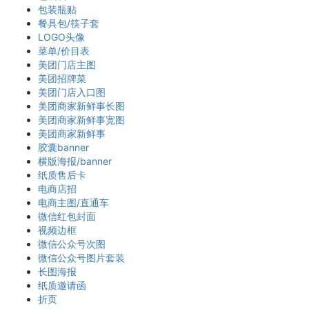
包装瓶贴
餐具包/筷子套
LOGO头像
菜单/价目表
美团门店主图
美团招牌菜
美团门店入口图
美团商家新鲜事长图
美团商家新鲜事宽图
美团商家新鲜事
胶囊banner
横版海报/banner
纸质售后卡
电商店招
电商主图/直通车
微信红包封面
视频边框
微信公众号次图
微信公众号图片套装
长图海报
纸质邀请函
折页