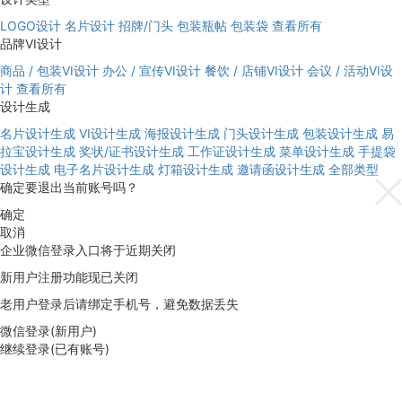
LOGO设计
名片设计
招牌/门头
包装瓶帖
包装袋
查看所有
品牌VI设计
商品 / 包装VI设计
办公 / 宣传VI设计
餐饮 / 店铺VI设计
会议 / 活动VI设
计
查看所有
设计生成
名片设计生成
VI设计生成
海报设计生成
门头设计生成
包装设计生成
易
拉宝设计生成
奖状/证书设计生成
工作证设计生成
菜单设计生成
手提袋
设计生成
电子名片设计生成
灯箱设计生成
邀请函设计生成
全部类型
确定要退出当前账号吗？
确定
取消
企业微信登录入口将于近期关闭
新用户注册功能现已关闭
老用户登录后请绑定手机号，避免数据丢失
微信登录(新用户)
继续登录(已有账号)