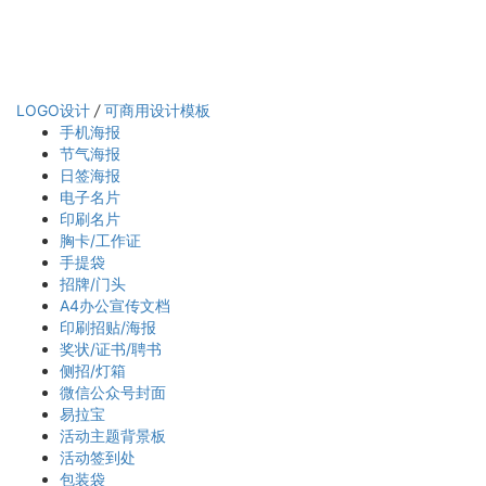
LOGO设计
/
可商用设计模板
手机海报
节气海报
日签海报
电子名片
印刷名片
胸卡/工作证
手提袋
招牌/门头
A4办公宣传文档
印刷招贴/海报
奖状/证书/聘书
侧招/灯箱
微信公众号封面
易拉宝
活动主题背景板
活动签到处
包装袋