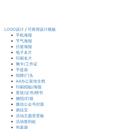
LOGO设计
/
可商用设计模板
手机海报
节气海报
日签海报
电子名片
印刷名片
胸卡/工作证
手提袋
招牌/门头
A4办公宣传文档
印刷招贴/海报
奖状/证书/聘书
侧招/灯箱
微信公众号封面
易拉宝
活动主题背景板
活动签到处
包装袋