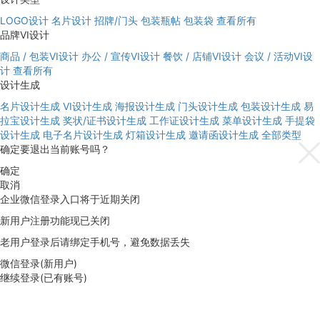
LOGO设计
名片设计
招牌/门头
包装瓶帖
包装袋
查看所有
品牌VI设计
商品 / 包装VI设计
办公 / 宣传VI设计
餐饮 / 店铺VI设计
会议 / 活动VI设
计
查看所有
设计生成
名片设计生成
VI设计生成
海报设计生成
门头设计生成
包装设计生成
易
拉宝设计生成
奖状/证书设计生成
工作证设计生成
菜单设计生成
手提袋
设计生成
电子名片设计生成
灯箱设计生成
邀请函设计生成
全部类型
确定要退出当前账号吗？
确定
取消
企业微信登录入口将于近期关闭
新用户注册功能现已关闭
老用户登录后请绑定手机号，避免数据丢失
微信登录(新用户)
继续登录(已有账号)