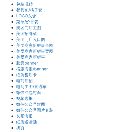
包装瓶贴
餐具包/筷子套
LOGO头像
菜单/价目表
美团门店主图
美团招牌菜
美团门店入口图
美团商家新鲜事长图
美团商家新鲜事宽图
美团商家新鲜事
胶囊banner
横版海报/banner
纸质售后卡
电商店招
电商主图/直通车
微信红包封面
视频边框
微信公众号次图
微信公众号图片套装
长图海报
纸质邀请函
折页