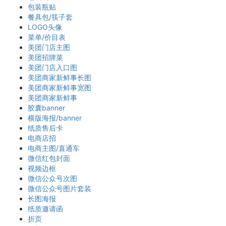
包装瓶贴
餐具包/筷子套
LOGO头像
菜单/价目表
美团门店主图
美团招牌菜
美团门店入口图
美团商家新鲜事长图
美团商家新鲜事宽图
美团商家新鲜事
胶囊banner
横版海报/banner
纸质售后卡
电商店招
电商主图/直通车
微信红包封面
视频边框
微信公众号次图
微信公众号图片套装
长图海报
纸质邀请函
折页