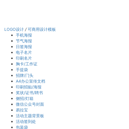
LOGO设计
/
可商用设计模板
手机海报
节气海报
日签海报
电子名片
印刷名片
胸卡/工作证
手提袋
招牌/门头
A4办公宣传文档
印刷招贴/海报
奖状/证书/聘书
侧招/灯箱
微信公众号封面
易拉宝
活动主题背景板
活动签到处
包装袋