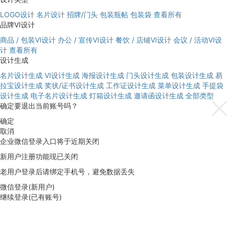
LOGO设计
名片设计
招牌/门头
包装瓶帖
包装袋
查看所有
品牌VI设计
商品 / 包装VI设计
办公 / 宣传VI设计
餐饮 / 店铺VI设计
会议 / 活动VI设
计
查看所有
设计生成
名片设计生成
VI设计生成
海报设计生成
门头设计生成
包装设计生成
易
拉宝设计生成
奖状/证书设计生成
工作证设计生成
菜单设计生成
手提袋
设计生成
电子名片设计生成
灯箱设计生成
邀请函设计生成
全部类型
确定要退出当前账号吗？
确定
取消
企业微信登录入口将于近期关闭
新用户注册功能现已关闭
老用户登录后请绑定手机号，避免数据丢失
微信登录(新用户)
继续登录(已有账号)