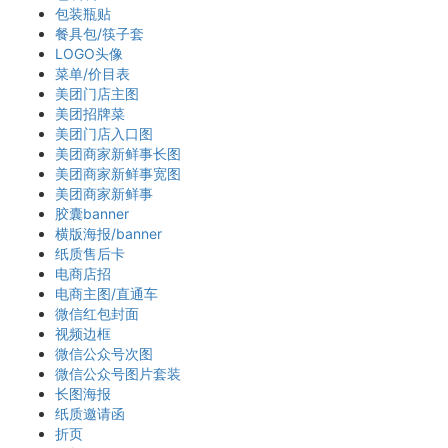
包装瓶贴
餐具包/筷子套
LOGO头像
菜单/价目表
美团门店主图
美团招牌菜
美团门店入口图
美团商家新鲜事长图
美团商家新鲜事宽图
美团商家新鲜事
胶囊banner
横版海报/banner
纸质售后卡
电商店招
电商主图/直通车
微信红包封面
视频边框
微信公众号次图
微信公众号图片套装
长图海报
纸质邀请函
折页