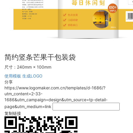
简约竖条芒果干包装袋
尺寸：240mm × 100mm
使用模板
生成LOGO
分享
https://www.logomaker.com.cn/templates/d-1686/?
utm_content=2-33-
1686&utm_campaign=design&utm_source=tp-detail-
page&utm_medium=link
复制链接