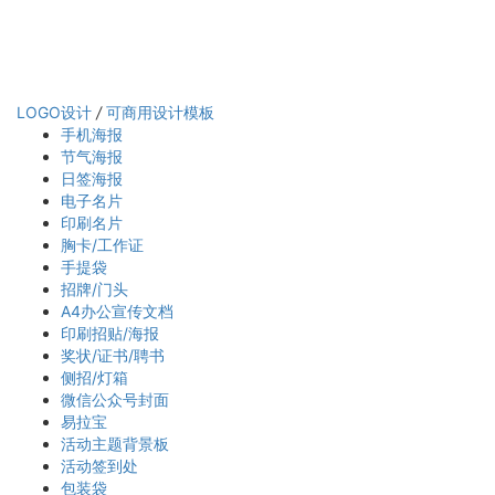
LOGO设计
/
可商用设计模板
手机海报
节气海报
日签海报
电子名片
印刷名片
胸卡/工作证
手提袋
招牌/门头
A4办公宣传文档
印刷招贴/海报
奖状/证书/聘书
侧招/灯箱
微信公众号封面
易拉宝
活动主题背景板
活动签到处
包装袋