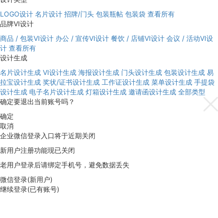
LOGO设计
名片设计
招牌/门头
包装瓶帖
包装袋
查看所有
品牌VI设计
商品 / 包装VI设计
办公 / 宣传VI设计
餐饮 / 店铺VI设计
会议 / 活动VI设
计
查看所有
设计生成
名片设计生成
VI设计生成
海报设计生成
门头设计生成
包装设计生成
易
拉宝设计生成
奖状/证书设计生成
工作证设计生成
菜单设计生成
手提袋
设计生成
电子名片设计生成
灯箱设计生成
邀请函设计生成
全部类型
确定要退出当前账号吗？
确定
取消
企业微信登录入口将于近期关闭
新用户注册功能现已关闭
老用户登录后请绑定手机号，避免数据丢失
微信登录(新用户)
继续登录(已有账号)