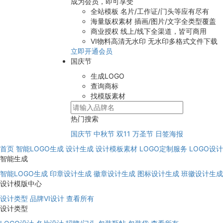
成为会员，即可享受
全站模板
名片/工作证/门头等应有尽有
海量版权素材
插画/图片/文字全类型覆盖
商业授权
线上/线下全渠道，皆可商用
VI物料高清无水印
无水印多格式文件下载
立即开通会员
国庆节
生成LOGO
查询商标
找模版素材
热门搜索
国庆节
中秋节
双11
万圣节
日签海报
首页
智能LOGO生成
设计生成
设计模板素材
LOGO定制服务
LOGO设
智能生成
智能LOGO生成
印章设计生成
徽章设计生成
图标设计生成
班徽设计生成
设计模版中心
设计类型
品牌VI设计
查看所有
设计类型