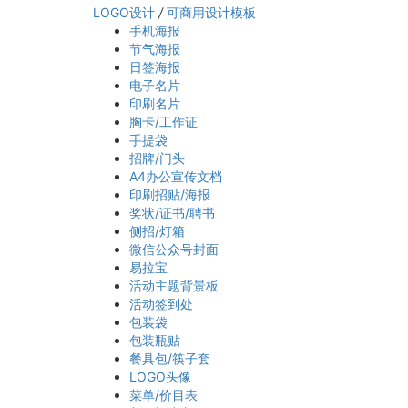
LOGO设计
/
可商用设计模板
手机海报
节气海报
日签海报
电子名片
印刷名片
胸卡/工作证
手提袋
招牌/门头
A4办公宣传文档
印刷招贴/海报
奖状/证书/聘书
侧招/灯箱
微信公众号封面
易拉宝
活动主题背景板
活动签到处
包装袋
包装瓶贴
餐具包/筷子套
LOGO头像
菜单/价目表