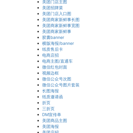
美团门店主图
美团招牌菜
美团门店入口图
美团商家新鲜事长图
美团商家新鲜事宽图
美团商家新鲜事
胶囊banner
横版海报/banner
纸质售后卡
电商店招
电商主图/直通车
微信红包封面
视频边框
微信公众号次图
微信公众号图片套装
长图海报
纸质邀请函
折页
三折页
DM宣传单
美团商品主图
美团海报
美团店招