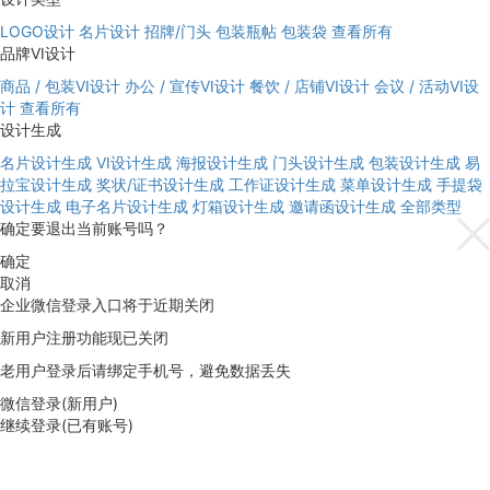
LOGO设计
名片设计
招牌/门头
包装瓶帖
包装袋
查看所有
品牌VI设计
商品 / 包装VI设计
办公 / 宣传VI设计
餐饮 / 店铺VI设计
会议 / 活动VI设
计
查看所有
设计生成
名片设计生成
VI设计生成
海报设计生成
门头设计生成
包装设计生成
易
拉宝设计生成
奖状/证书设计生成
工作证设计生成
菜单设计生成
手提袋
设计生成
电子名片设计生成
灯箱设计生成
邀请函设计生成
全部类型
确定要退出当前账号吗？
确定
取消
企业微信登录入口将于近期关闭
新用户注册功能现已关闭
老用户登录后请绑定手机号，避免数据丢失
微信登录(新用户)
继续登录(已有账号)