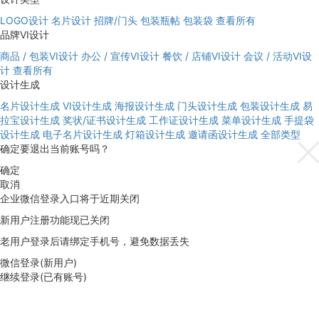
LOGO设计
名片设计
招牌/门头
包装瓶帖
包装袋
查看所有
品牌VI设计
商品 / 包装VI设计
办公 / 宣传VI设计
餐饮 / 店铺VI设计
会议 / 活动VI设
计
查看所有
设计生成
名片设计生成
VI设计生成
海报设计生成
门头设计生成
包装设计生成
易
拉宝设计生成
奖状/证书设计生成
工作证设计生成
菜单设计生成
手提袋
设计生成
电子名片设计生成
灯箱设计生成
邀请函设计生成
全部类型
确定要退出当前账号吗？
确定
取消
企业微信登录入口将于近期关闭
新用户注册功能现已关闭
老用户登录后请绑定手机号，避免数据丢失
微信登录(新用户)
继续登录(已有账号)