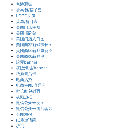
包装瓶贴
餐具包/筷子套
LOGO头像
菜单/价目表
美团门店主图
美团招牌菜
美团门店入口图
美团商家新鲜事长图
美团商家新鲜事宽图
美团商家新鲜事
胶囊banner
横版海报/banner
纸质售后卡
电商店招
电商主图/直通车
微信红包封面
视频边框
微信公众号次图
微信公众号图片套装
长图海报
纸质邀请函
折页