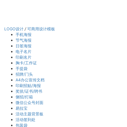
LOGO设计
/
可商用设计模板
手机海报
节气海报
日签海报
电子名片
印刷名片
胸卡/工作证
手提袋
招牌/门头
A4办公宣传文档
印刷招贴/海报
奖状/证书/聘书
侧招/灯箱
微信公众号封面
易拉宝
活动主题背景板
活动签到处
包装袋