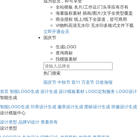
成为会员，即可享受
全站模板
名片/工作证/门头等应有尽有
海量版权素材
插画/图片/文字全类型覆盖
商业授权
线上/线下全渠道，皆可商用
VI物料高清无水印
无水印多格式文件下载
立即开通会员
国庆节
生成LOGO
查询商标
找模版素材
热门搜索
国庆节
中秋节
双11
万圣节
日签海报
首页
智能LOGO生成
设计生成
设计模板素材
LOGO定制服务
LOGO设
智能生成
智能LOGO生成
印章设计生成
徽章设计生成
图标设计生成
班徽设计生成
设计模版中心
设计类型
品牌VI设计
查看所有
设计类型