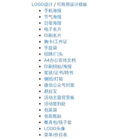
LOGO设计
/
可商用设计模板
手机海报
节气海报
日签海报
电子名片
印刷名片
胸卡/工作证
手提袋
招牌/门头
A4办公宣传文档
印刷招贴/海报
奖状/证书/聘书
侧招/灯箱
微信公众号封面
易拉宝
活动主题背景板
活动签到处
包装袋
包装瓶贴
餐具包/筷子套
LOGO头像
菜单/价目表