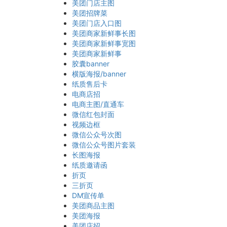
美团门店主图
美团招牌菜
美团门店入口图
美团商家新鲜事长图
美团商家新鲜事宽图
美团商家新鲜事
胶囊banner
横版海报/banner
纸质售后卡
电商店招
电商主图/直通车
微信红包封面
视频边框
微信公众号次图
微信公众号图片套装
长图海报
纸质邀请函
折页
三折页
DM宣传单
美团商品主图
美团海报
美团店招