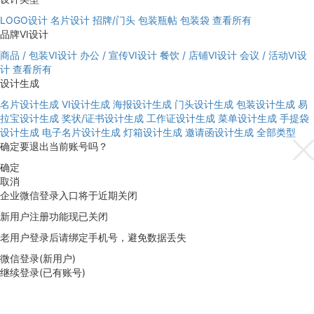
LOGO设计
名片设计
招牌/门头
包装瓶帖
包装袋
查看所有
品牌VI设计
商品 / 包装VI设计
办公 / 宣传VI设计
餐饮 / 店铺VI设计
会议 / 活动VI设
计
查看所有
设计生成
名片设计生成
VI设计生成
海报设计生成
门头设计生成
包装设计生成
易
拉宝设计生成
奖状/证书设计生成
工作证设计生成
菜单设计生成
手提袋
设计生成
电子名片设计生成
灯箱设计生成
邀请函设计生成
全部类型
确定要退出当前账号吗？
确定
取消
企业微信登录入口将于近期关闭
新用户注册功能现已关闭
老用户登录后请绑定手机号，避免数据丢失
微信登录(新用户)
继续登录(已有账号)