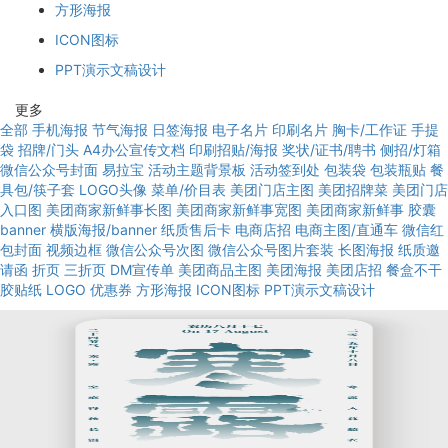
方形海报
ICON图标
PPT演示文稿设计
更多
全部
手机海报
节气海报
日签海报
电子名片
印刷名片
胸卡/工作证
手提
袋
招牌/门头
A4办公宣传文档
印刷招贴/海报
奖状/证书/聘书
侧招/灯箱
微信公众号封面
易拉宝
活动主题背景板
活动签到处
包装袋
包装瓶贴
餐
具包/筷子套
LOGO头像
菜单/价目表
美团门店主图
美团招牌菜
美团门店
入口图
美团商家新鲜事长图
美团商家新鲜事宽图
美团商家新鲜事
胶囊
banner
横版海报/banner
纸质售后卡
电商店招
电商主图/直通车
微信红
包封面
视频边框
微信公众号次图
微信公众号图片套装
长图海报
纸质邀
请函
折页
三折页
DM宣传单
美团商品主图
美团海报
美团店招
餐盒不干
胶贴纸
LOGO
优惠券
方形海报
ICON图标
PPT演示文稿设计