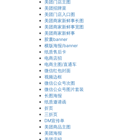
美团门店主图
美团招牌菜
美团门店入口图
美团商家新鲜事长图
美团商家新鲜事宽图
美团商家新鲜事
胶囊banner
横版海报/banner
纸质售后卡
电商店招
电商主图/直通车
微信红包封面
视频边框
微信公众号次图
微信公众号图片套装
长图海报
纸质邀请函
折页
三折页
DM宣传单
美团商品主图
美团海报
美团店招