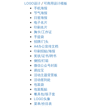
LOGO设计
/
可商用设计模板
手机海报
节气海报
日签海报
电子名片
印刷名片
胸卡/工作证
手提袋
招牌/门头
A4办公宣传文档
印刷招贴/海报
奖状/证书/聘书
侧招/灯箱
微信公众号封面
易拉宝
活动主题背景板
活动签到处
包装袋
包装瓶贴
餐具包/筷子套
LOGO头像
菜单/价目表