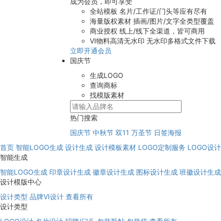
成为会员，即可享受
全站模板
名片/工作证/门头等应有尽有
海量版权素材
插画/图片/文字全类型覆盖
商业授权
线上/线下全渠道，皆可商用
VI物料高清无水印
无水印多格式文件下载
立即开通会员
国庆节
生成LOGO
查询商标
找模版素材
热门搜索
国庆节
中秋节
双11
万圣节
日签海报
首页
智能LOGO生成
设计生成
设计模板素材
LOGO定制服务
LOGO设
智能生成
智能LOGO生成
印章设计生成
徽章设计生成
图标设计生成
班徽设计生成
设计模版中心
设计类型
品牌VI设计
查看所有
设计类型