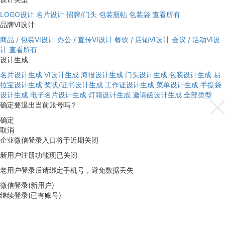
LOGO设计
名片设计
招牌/门头
包装瓶帖
包装袋
查看所有
品牌VI设计
商品 / 包装VI设计
办公 / 宣传VI设计
餐饮 / 店铺VI设计
会议 / 活动VI设
计
查看所有
设计生成
名片设计生成
VI设计生成
海报设计生成
门头设计生成
包装设计生成
易
拉宝设计生成
奖状/证书设计生成
工作证设计生成
菜单设计生成
手提袋
设计生成
电子名片设计生成
灯箱设计生成
邀请函设计生成
全部类型
确定要退出当前账号吗？
确定
取消
企业微信登录入口将于近期关闭
新用户注册功能现已关闭
老用户登录后请绑定手机号，避免数据丢失
微信登录(新用户)
继续登录(已有账号)