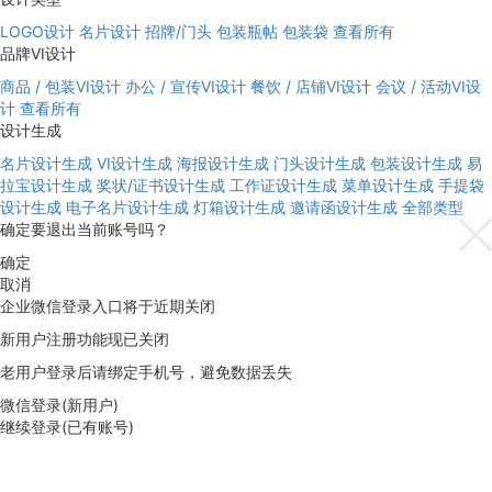
LOGO设计
名片设计
招牌/门头
包装瓶帖
包装袋
查看所有
品牌VI设计
商品 / 包装VI设计
办公 / 宣传VI设计
餐饮 / 店铺VI设计
会议 / 活动VI设
计
查看所有
设计生成
名片设计生成
VI设计生成
海报设计生成
门头设计生成
包装设计生成
易
拉宝设计生成
奖状/证书设计生成
工作证设计生成
菜单设计生成
手提袋
设计生成
电子名片设计生成
灯箱设计生成
邀请函设计生成
全部类型
确定要退出当前账号吗？
确定
取消
企业微信登录入口将于近期关闭
新用户注册功能现已关闭
老用户登录后请绑定手机号，避免数据丢失
微信登录(新用户)
继续登录(已有账号)