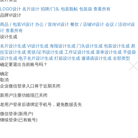
LOGO设计
名片设计
招牌/门头
包装瓶帖
包装袋
查看所有
品牌VI设计
商品 / 包装VI设计
办公 / 宣传VI设计
餐饮 / 店铺VI设计
会议 / 活动VI设
计
查看所有
设计生成
名片设计生成
VI设计生成
海报设计生成
门头设计生成
包装设计生成
易
拉宝设计生成
奖状/证书设计生成
工作证设计生成
菜单设计生成
手提袋
设计生成
电子名片设计生成
灯箱设计生成
邀请函设计生成
全部类型
确定要退出当前账号吗？
确定
取消
企业微信登录入口将于近期关闭
新用户注册功能现已关闭
老用户登录后请绑定手机号，避免数据丢失
微信登录(新用户)
继续登录(已有账号)